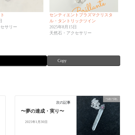
イト
センティエントプラズマクリスタ
日
ル・タントリックツイン
クセサリー
2025年8月15日
天然石・アクセサリー
Copy
つれづれ
次の記事
〜夢の達成・実り〜
2025年1月30日