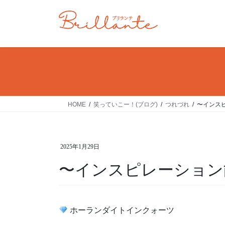
コ
ナ
ン
ビ
テ
ゲ
ン
ー
ツ
シ
へ
ョ
ス
ン
キ
に
ッ
移
HOME
笑っていこー！(ブログ)
つれづれ
〜インス
プ
動
2025年1月29日
〜インスピレーション
ホーランダイトインクォーツ