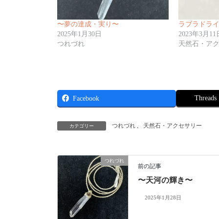
〜夢の達成・実り〜
ラブラドラ
2025年1月30日
2023年3月11
つれづれ
天然石・ア
Threads
Facebook
つれづれ
、
天然石・アクセサリー
カテゴリー
つれづれ
前の記事
〜天河の輝き〜
2025年1月28日